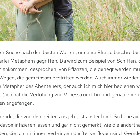
er Suche nach den besten Worten, um eine Ehe zu beschreiben
lerlei Metaphern gegriffen. Da wird zum Beispiel von Schiffen, d
n ankommen, gesprochen; von Pflanzen, die gehegt werden m
Wegen, die gemeinsam bestritten werden. Auch immer wieder 
ie Metapher des Abenteuers, der auch ich mich hier bedienen wi
eßlich hat die Verlobung von Vanessa und Tim mit genau eine
en angefangen.
reude, die von den beiden ausgeht, ist ansteckend. So habe au
davon infizieren lassen und gar nicht gemerkt, wie die anderth
en, die ich mit ihnen verbringen durfte, verflogen sind. Gerad